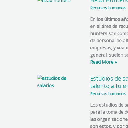
Head Hunters
Hunters,
Recursos humanos
expertos
En los últimos a
en
en el área de re
atraer
hunters son compa
talento
de personal de al
humano
empresas, y veam
general, suelen se
Read More »
Estudios de sa
Estudios
de
talento a tu 
salarios,
Recursos humanos
herramienta
Los estudios de s
para
para la toma de d
atraer
las organizacion
el
son estos, y por
talento