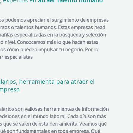
, expertos en
atraer talento humano
ños podemos apreciar el surgimiento de empresas
cursos o talentos humanos. Estas empresas head
ñías especializadas en la búsqueda y selección
to nivel. Conozcamos más lo que hacen estas
os cómo pueden impulsar tu negocio. Por lo
r especialistas
larios, herramienta para atraer el
empresa
alarios son valiosas herramientas de información
ecisiones en el mundo laboral. Cada día son más
es que se valen de esta herramienta. Veamos qué
 qué son fundamentales en toda empresa. Qué