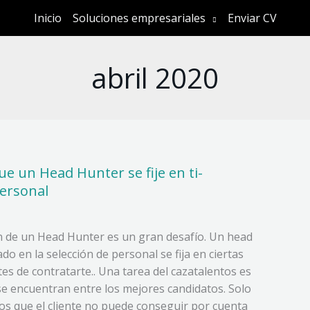
Inicio
Soluciones empresariales
Enviar CV
abril 2020
e un Head Hunter se fije en ti-
personal
n de un Head Hunter es un gran desafío. Un head
do en la selección de personal se fija en ciertas
tes de contratarte.. Una tarea del cazatalentos es
se encuentran entre los mejores candidatos. Solo
llos que el cliente no puede conseguir por cuenta