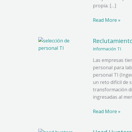
en
propia. […]
ti-
Selección
Read More »
de
personal
Reclutamiento
Reclutamiento
y
Información TI
Selección
Las empresas tien
de
personal para lab
personal
personal TI (Inge
TI
un reto difícil d
exitosos
transformación di
ingresadas al mer
Read More »
Head