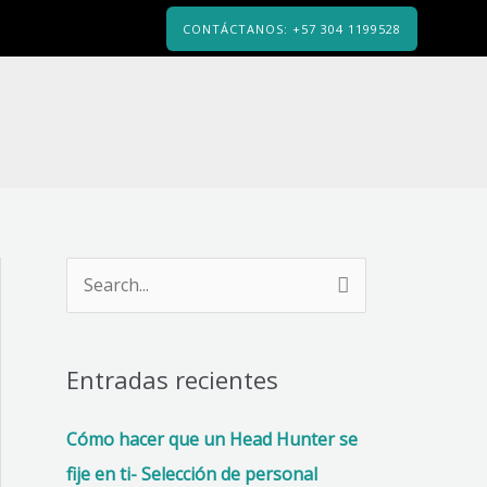
CONTÁCTANOS: +57 304 1199528
B
u
s
Entradas recientes
c
a
Cómo hacer que un Head Hunter se
r
fije en ti- Selección de personal